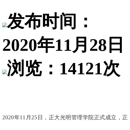
发布时间：
2020年11月28日
浏览：14121次
2020年11月25日，正大光明管理学院正式成立，正