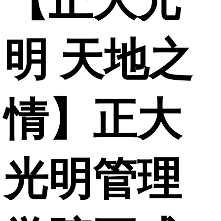
【正大光
明 天地之
情】正大
光明管理