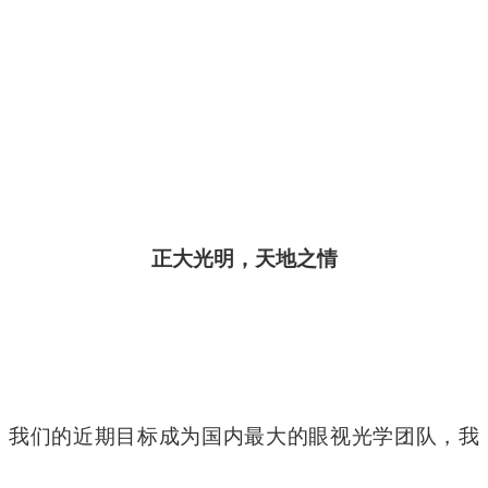
正大光明，天地之情
我们的近期目标成为国内最大的眼视光学团队，我