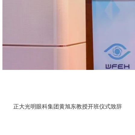
正大光明眼科集团黄旭东教授开班仪式致辞