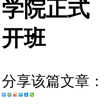
学院正式
开班
分享该篇文章：