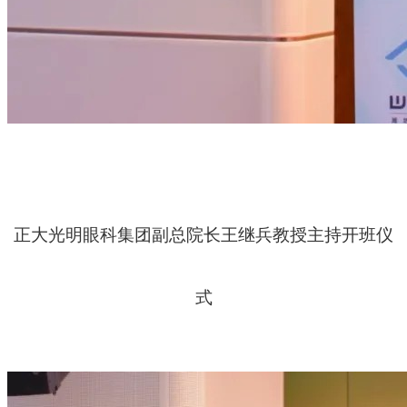
正大光明眼科集团副总院长王继兵教授主持开班仪
式