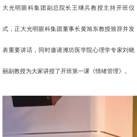
大光明眼科集团副总院长王继兵教授主持开班仪
式，正大光明眼科集团董事长黄旭东教授致辞并发
表重要讲话，同时邀请潍坊医学院心理学专家刘晓
丽副教授为大家讲授了开班第一课《情绪管理》。