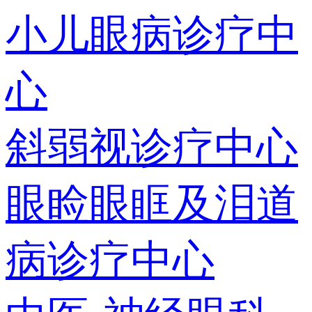
小儿眼病诊疗中
心
斜弱视诊疗中心
眼睑眼眶及泪道
病诊疗中心